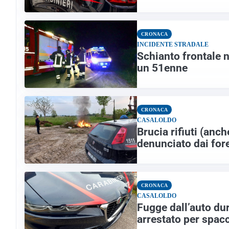
CRONACA
INCIDENTE STRADALE
Schianto frontale n
un 51enne
CRONACA
CASALOLDO
Brucia rifiuti (anc
denunciato dai fore
CRONACA
CASALOLDO
Fugge dall’auto dur
arrestato per spac