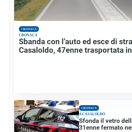
CRONACA
CRONACA
Sbanda con l’auto ed esce di str
Casaloldo, 47enne trasportata i
CRONACA
A CASALOLDO
Sfonda il vetro del
31enne fermato ne