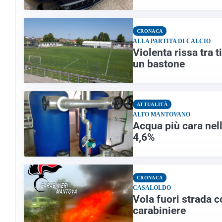
CRONACA
ALLA PARTITA DI CALCIO
Violenta rissa tra t
un bastone
ATTUALITÀ
ALTO MANTOVANO
Acqua più cara nell
4,6%
CRONACA
CASALOLDO
Vola fuori strada c
carabiniere