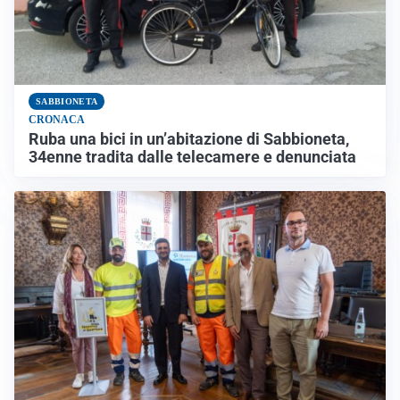
SABBIONETA
CRONACA
Ruba una bici in un’abitazione di Sabbioneta,
34enne tradita dalle telecamere e denunciata