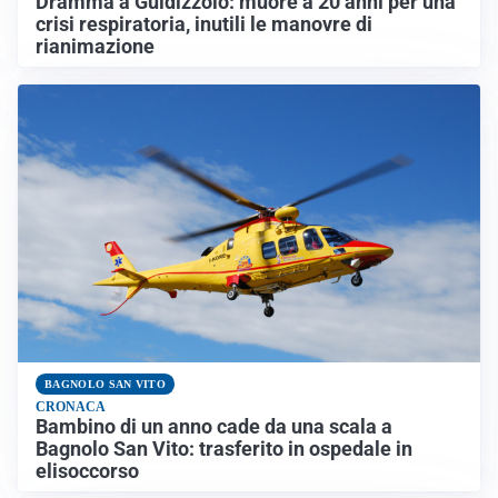
Dramma a Guidizzolo: muore a 20 anni per una
crisi respiratoria, inutili le manovre di
rianimazione
BAGNOLO SAN VITO
CRONACA
Bambino di un anno cade da una scala a
Bagnolo San Vito: trasferito in ospedale in
elisoccorso