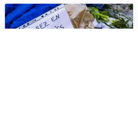
FRIZIONI TRA PAESI
Strage di Crans-Montana, la Svizzera nega all’Italia la
parte civile: Roma presenta ricorso
INDAGINE DIGOS
Terrorismo, arrestato 16enne comasco: accusato di
propaganda jihadista