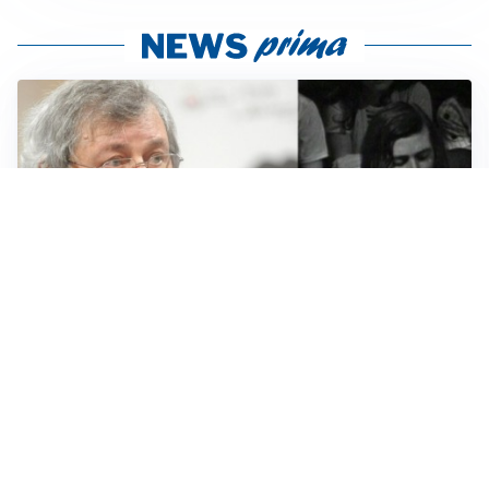
LUTTO
Francesco Guccini è morto a 86 anni: addio a un
cantautore simbolo della musica italiana
BAGARRE
Caso Delmastro, la Camera nega l’accesso alle chat: