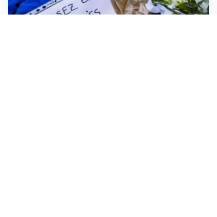
FRIZIONI TRA PAESI
Strage di Crans-Montana, la Svizzera nega all’Italia la
parte civile: Roma presenta ricorso
INDAGINE DIGOS
Terrorismo, arrestato 16enne comasco: accusato di
propaganda jihadista
NON SI FERMA LA TENSIONE
Crisi Ceuta, la Spagna attacca l’Italia: “Revochi i
controlli alle frontiere o prenderemo contromisure”