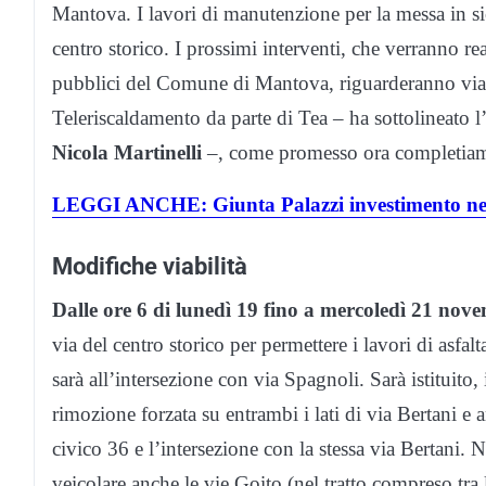
Mantova. I lavori di manutenzione per la messa in si
centro storico. I prossimi interventi, che verranno re
pubblici del Comune di Mantova, riguarderanno via Be
Teleriscaldamento da parte di Tea – ha sottolineato
Nicola Martinelli
–, come promesso ora completiamo 
LEGGI ANCHE: Giunta Palazzi investimento nelle
Modifiche viabilità
Dalle ore 6 di lunedì 19 fino a mercoledì 21 novem
via del centro storico per permettere i lavori di asfal
sarà all’intersezione con via Spagnoli. Sarà istituito, 
rimozione forzata su entrambi i lati di via Bertani e
civico 36 e l’intersezione con la stessa via Bertani.
N
veicolare anche le vie Goito (nel tratto compreso tra