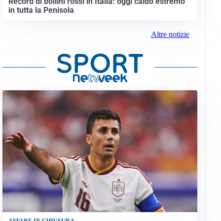
Record di bollini rossi in Italia: oggi caldo estremo
in tutta la Penisola
Altre notizie
AFFARE IN CHIUSURA