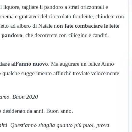
l liquore, tagliare il pandoro a strati orizzontali e
 crema e grattateci del cioccolato fondente, chiudete con
fetto ad albero di Natale n
on fate combaciare le fette
el pandoro
, che decorerete con ciliegine e canditi.
indare all’anno nuovo
. Ma augurare un felice Anno
 qualche suggerimento affinchè troviate velocemente
itiamo. Buon 2020
e desiderato da anni. Buon anno.
nità. Quest’anno sbaglia quanto più puoi, prova