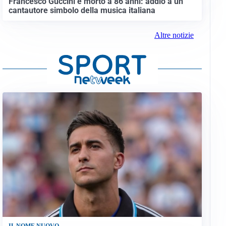
Francesco Guccini è morto a 86 anni: addio a un
cantautore simbolo della musica italiana
Altre notizie
IL NOME NUOVO