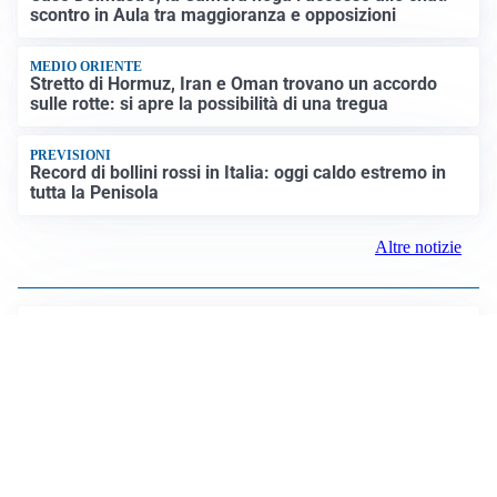
BAGARRE
Caso Delmastro, la Camera nega l’accesso alle chat:
scontro in Aula tra maggioranza e opposizioni
MEDIO ORIENTE
Stretto di Hormuz, Iran e Oman trovano un accordo
sulle rotte: si apre la possibilità di una tregua
PREVISIONI
Record di bollini rossi in Italia: oggi caldo estremo in
tutta la Penisola
Altre notizie
LE PAROLE
Bremer giura fedeltà: “Non ho mai chiesto di lasciare
la Juve”
IN DUBBIO