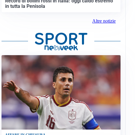
Record di bollini rossi in Italia: oggi caldo estremo
in tutta la Penisola
Altre notizie
AFFARE IN CHIUSURA