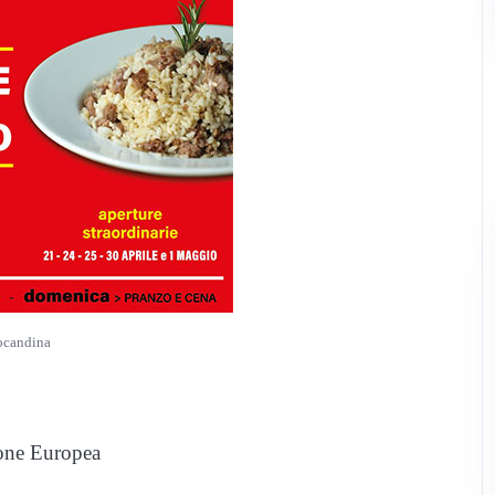
ocandina
ione Europea