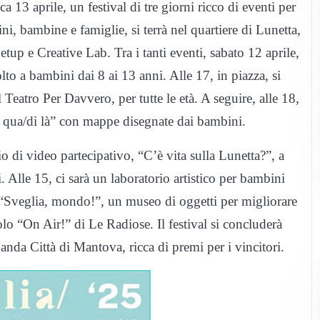
13 aprile, un festival di tre giorni ricco di eventi per
i, bambine e famiglie, si terrà nel quartiere di Lunetta,
up e Creative Lab. Tra i tanti eventi, sabato 12 aprile,
olto a bambini dai 8 ai 13 anni. Alle 17, in piazza, si
 Teatro Per Davvero, per tutte le età. A seguire, alle 18,
Di qua/di là” con mappe disegnate dai bambini.
o di video partecipativo, “C’è vita sulla Lunetta?”, a
. Alle 15, ci sarà un laboratorio artistico per bambini
e “Sveglia, mondo!”, un museo di oggetti per migliorare
olo “On Air!” di Le Radiose. Il festival si concluderà
nda Città di Mantova, ricca di premi per i vincitori.