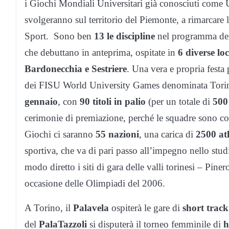
i Giochi Mondiali Universitari già conosciuti come 
svolgeranno sul territorio del Piemonte, a rimarcare
Sport. Sono ben
13 le discipline
nel programma dei
che debuttano in anteprima, ospitate in
6 diverse lo
Bardonecchia e Sestriere
. Una vera e propria festa 
dei FISU World University Games denominata Torino
gennaio
, con
90 titoli in palio
(per un totale di
500
cerimonie di premiazione, perché le squadre sono co
Giochi ci saranno
55 nazioni
, una carica di
2500 atl
sportiva, che va di pari passo all’impegno nello stu
modo diretto i siti di gara delle valli torinesi – Pinero
occasione delle Olimpiadi del 2006.
A Torino, il
Palavela
ospiterà le gare di
short track
del
PalaTazzoli
si disputerà il torneo femminile di
h