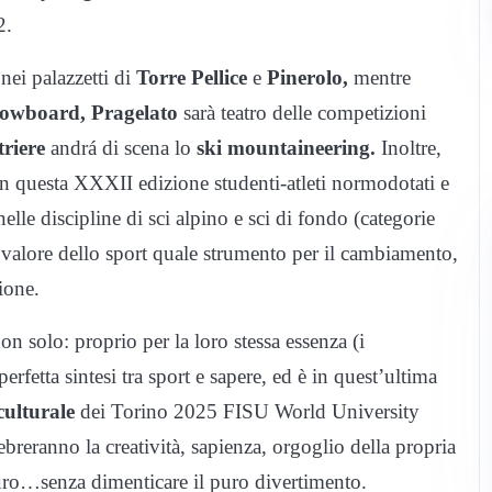
2.
 nei palazzetti di
Torre Pellice
e
Pinerolo,
mentre
owboard, Pragelato
sarà teatro delle competizioni
triere
andrá di scena lo
ski mountaineering.
Inoltre,
in questa XXXII edizione studenti-atleti normodotati e
elle discipline di sci alpino e sci di fondo (categorie
l valore dello sport quale strumento per il cambiamento,
ione.
n solo: proprio per la loro stessa essenza (i
erfetta sintesi tra sport e sapere, ed è in quest’ultima
ulturale
dei Torino 2025 FISU World University
reranno la creatività, sapienza, orgoglio della propria
turo…senza dimenticare il puro divertimento.