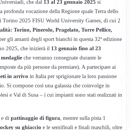
Universiadi, che dal
13 al 23 gennaio 2025
si
 la profonda vocazione della Regione quale Terra dello
 Torino 2025 FISU World University Games, di cui 2
calità: Torino, Pinerolo, Pragelato, Torre Pellice,
per gli amanti degli sport bianchi in questa 32ª edizione
 2025, che inizierà il
13 gennaio fino al 23
 medaglie
che verranno consegnate durante le
mposte da più persone da premiare). A partecipare ai
eti in arrivo
in Italia per sprigionare la loro passione
dio. Si compone così una galassia che coinvolge in
lesi e Val di Susa – i cui impianti sono stati realizzati in
e di
pattinaggio di figura
, mentre sulla pista 1
ockey su ghiaccio
e le semifinali e finali maschili, oltre