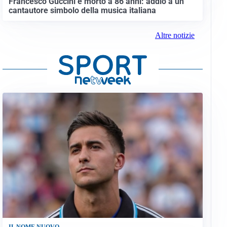
Francesco Guccini è morto a 86 anni: addio a un
cantautore simbolo della musica italiana
Altre notizie
IL NOME NUOVO