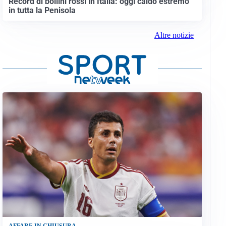
Record di bollini rossi in Italia: oggi caldo estremo
in tutta la Penisola
Altre notizie
AFFARE IN CHIUSURA