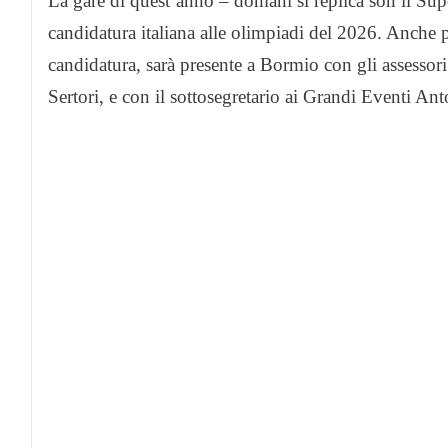
La gare di quest’anno – domani si replica son il Sup
candidatura italiana alle olimpiadi del 2026. Anche 
candidatura, sarà presente a Bormio con gli assess
Sertori, e con il sottosegretario ai Grandi Eventi An