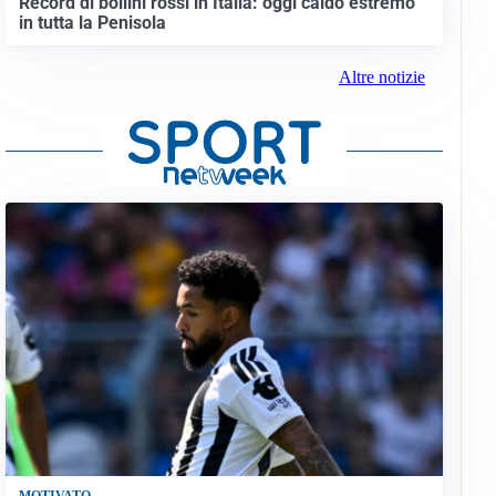
Record di bollini rossi in Italia: oggi caldo estremo
in tutta la Penisola
Altre notizie
MOTIVATO