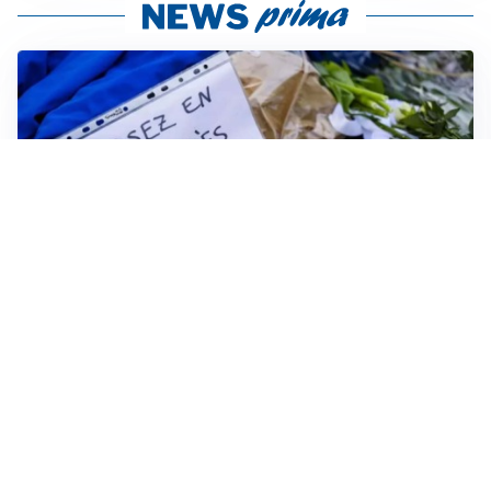
FRIZIONI TRA PAESI
Strage di Crans-Montana, la Svizzera nega all’Italia la
parte civile: Roma presenta ricorso
INDAGINE DIGOS
Terrorismo, arrestato 16enne comasco: accusato di
propaganda jihadista