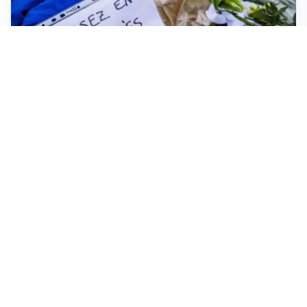
FRIZIONI TRA PAESI
Strage di Crans-Montana, la Svizzera nega all’Italia la
parte civile: Roma presenta ricorso
INDAGINE DIGOS
Terrorismo, arrestato 16enne comasco: accusato di
propaganda jihadista
NON SI FERMA LA TENSIONE
Crisi Ceuta, la Spagna attacca l’Italia: “Revochi i
controlli alle frontiere o prenderemo contromisure”