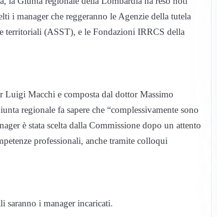
a, la Giunta regionale della Lombardia ha reso noti
elti i manager che reggeranno le Agenzie della tutela
ie territoriali (ASST), e le Fondazioni IRRCS della
tor Luigi Macchi e composta dal dottor Massimo
 Giunta regionale fa sapere che “complessivamente sono
ager è stata scelta dalla Commissione dopo un attento
ompetenze professionali, anche tramite colloqui
li saranno i manager incaricati.