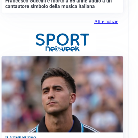
Francesco Guccini è morto a 86 anni: addio a un
cantautore simbolo della musica italiana
Altre notizie
IL NOME NUOVO