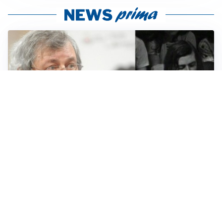
LUTTO
Francesco Guccini è morto a 86 anni: addio a un
cantautore simbolo della musica italiana
BAGARRE
Caso Delmastro, la Camera nega l’accesso alle chat: