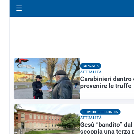
☰
GONZAGA
ATTUALITÀ
Carabinieri dentro e
prevenire le truffe
SERMIDE E FELONICA
ATTUALITÀ
Gesù “bandito” dal 
scoppia una terza 