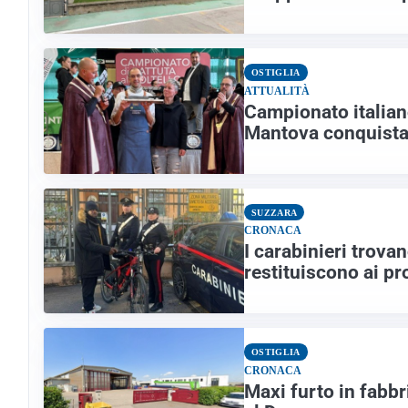
OSTIGLIA
ATTUALITÀ
Campionato italiano
Mantova conquista 
SUZZARA
CRONACA
I carabinieri trovan
restituiscono ai pr
OSTIGLIA
CRONACA
Maxi furto in fabbr