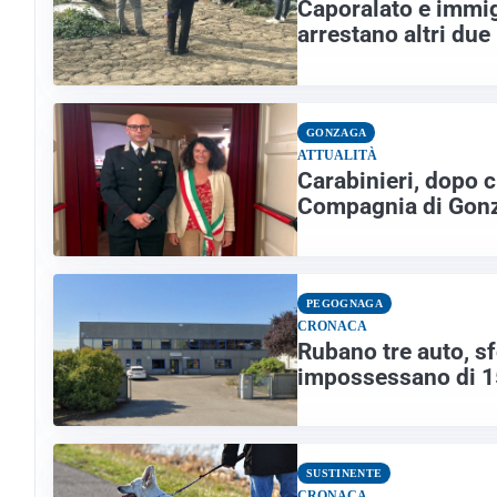
Caporalato e immig
arrestano altri due
GONZAGA
ATTUALITÀ
Carabinieri, dopo c
Compagnia di Gon
PEGOGNAGA
CRONACA
Rubano tre auto, sf
impossessano di 1
SUSTINENTE
CRONACA