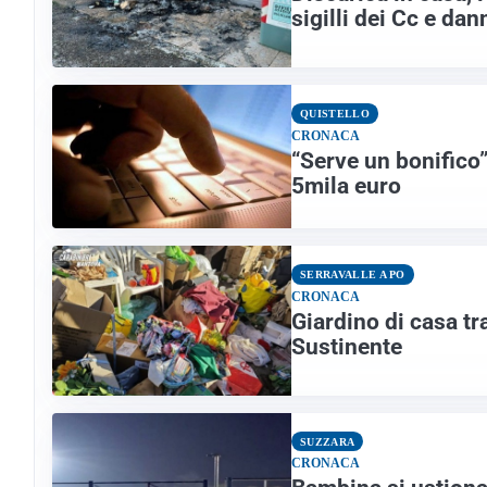
sigilli dei Cc e dan
QUISTELLO
CRONACA
“Serve un bonifico”
5mila euro
SERRAVALLE A PO
CRONACA
Giardino di casa tr
Sustinente
SUZZARA
CRONACA