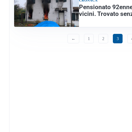
CRONACA
Pensionato 92enne 
vicini. Trovato sen
←
1
2
3