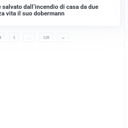
salvato dall’incendio di casa da due
za vita il suo dobermann
4
5
…
128
→