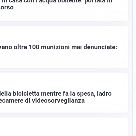
in casa con l’acqua bollente: portata in
corso
rovano oltre 100 munizioni mai denunciate:
lla bicicletta mentre fa la spesa, ladro
elecamere di videosorveglianza