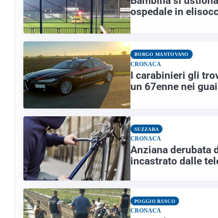
Bambina si ustiona 
ospedale in elisoc
BORGO MANTOVANO
CRONACA
I carabinieri gli t
un 67enne nei guai
SUZZARA
CRONACA
Anziana derubata de
incastrato dalle t
POGGIO RUSCO
CRONACA