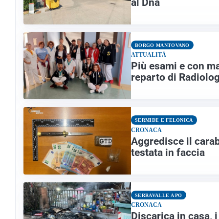
al Dna
BORGO MANTOVANO
ATTUALITÀ
Più esami e con ma
reparto di Radiolo
SERMIDE E FELONICA
CRONACA
Aggredisce il carab
testata in faccia
SERRAVALLE A PO
CRONACA
Discarica in casa, 