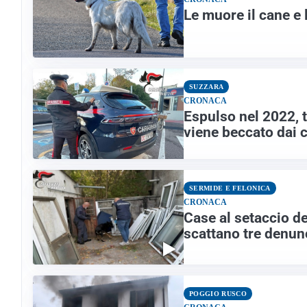
Le muore il cane e 
SUZZARA
CRONACA
Espulso nel 2022, t
viene beccato dai c
SERMIDE E FELONICA
CRONACA
Case al setaccio de
scattano tre denun
POGGIO RUSCO