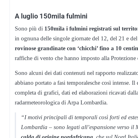
A luglio 150mila fulmini
Sono più di
150mila i fulmini registrati sul terri
in ognuna delle singole giornate del 12, del 21 e de
rovinose grandinate con ‘chicchi’ fino a 10 centi
raffiche di vento che hanno imposto alla Protezione 
Sono alcuni dei dati contenuti nel rapporto realizza
abbiano portato a fasi temporalesche così intense. I
completa di grafici, dati ed elaborazioni ricavati da
radarmeteorologica di Arpa Lombardia.
“I motivi principali di temporali così forti ed est
Lombardia – sono legati all’espansione verso il 
calda di origine nordafricana
, che sul Nord Itali