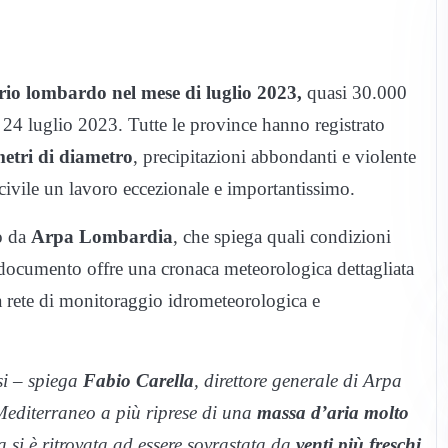
torio lombardo nel mese di luglio 2023,
quasi 30.000
l 24 luglio 2023. Tutte le province hanno registrato
metri di diametro
, precipitazioni abbondanti e violente
civile un lavoro eccezionale e importantissimo.
to da
Arpa Lombardia
, che spiega quali condizioni
l documento offre una cronaca meteorologica dettagliata
lla rete di monitoraggio idrometeorologica e
esi – spiega
Fabio Carella
, direttore generale di Arpa
Mediterraneo a più riprese di una
massa d’aria molto
a si è ritrovata ad essere sovrastata da
venti più freschi