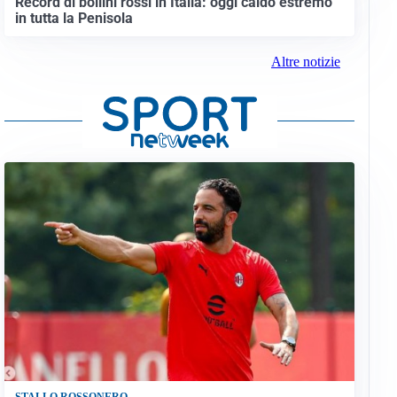
Record di bollini rossi in Italia: oggi caldo estremo
in tutta la Penisola
Altre notizie
STALLO ROSSONERO