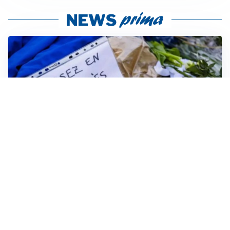
FRIZIONI TRA PAESI
Strage di Crans-Montana, la Svizzera nega all’Italia la
parte civile: Roma presenta ricorso
INDAGINE DIGOS
Terrorismo, arrestato 16enne comasco: accusato di