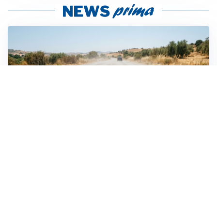
EMERGENZA CLIMATICA
Ondata di calore eccezionale sull’Italia: 19 città con
bollino rosso
VIOLENZA STRADALE
Nel Torinese aggressione automobilistica contro
quattro ciclisti riapre dibattito sulla sicurezza