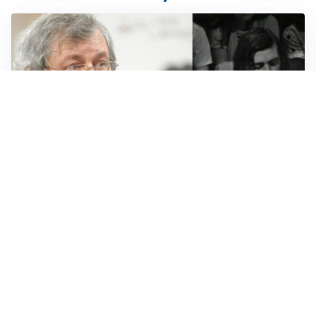
LUTTO
Francesco Guccini è morto a 86 anni: addio a un
cantautore simbolo della musica italiana
BAGARRE
Caso Delmastro, la Camera nega l’accesso alle chat:
scontro in Aula tra maggioranza e opposizioni