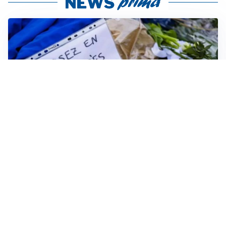
FRIZIONI TRA PAESI
Strage di Crans-Montana, la Svizzera nega all’Italia la
parte civile: Roma presenta ricorso
INDAGINE DIGOS
Terrorismo, arrestato 16enne comasco: accusato di
propaganda jihadista