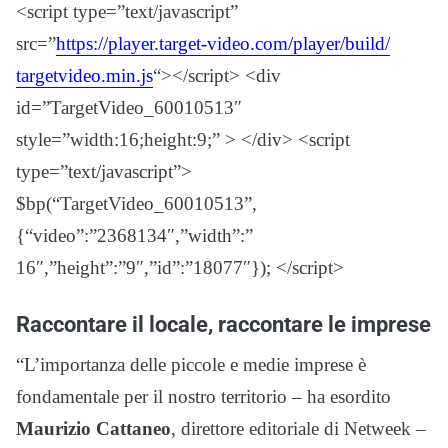
<script type=”text/javascript”
src=”
https://player.target-
video.com/player/build/
targetvideo.min.js
“></script> <div
id=”TargetVideo_60010513″
style=”width:16;height:9;” > </div> <script
type=”text/javascript”>
$bp(“TargetVideo_60010513”,
{“video”:”2368134″,”width”:”
16″,”height”:”9″,”id”:”18077″}
); </script>
Raccontare il locale, raccontare le imprese
“L’importanza delle piccole e medie imprese è
fondamentale per il nostro territorio – ha esordito
Maurizio Cattaneo
, direttore editoriale di Netweek –