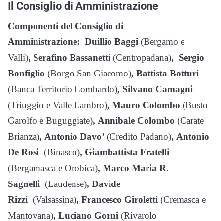
Il Consiglio di Amministrazione
Componenti del Consiglio di
Amministrazione:
Duillio Baggi
(Bergamo e
Valli)
,
Serafino Bassanetti
(Centropadana)
,
Sergio
Bonfiglio
(Borgo San Giacomo)
,
Battista Botturi
(Banca Territorio Lombardo)
,
Silvano Camagni
(Triuggio e Valle Lambro)
,
Mauro Colombo
(Busto
Garolfo e Buguggiate)
,
Annibale Colombo
(Carate
Brianza)
,
Antonio Davo’
(Credito Padano)
,
Antonio
De Rosi
(Binasco)
,
Giambattista Fratelli
(Bergamasca e Orobica)
,
Marco Maria R.
Sagnelli
(Laudense)
,
Davide
Rizzi
(Valsassina)
,
Francesco Giroletti
(Cremasca e
Mantovana)
,
Luciano Gorni
(Rivarolo