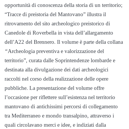
opportunità
di c
on
osc
en
za della storia di un territorio;
“T
ra
cce di preistoria del Mantovano”
illustra il
ritrovamento del sito archeologico preistorico di
Canedole di Roverbella in vista dell’allargamento
dell’A22 del Brennero. Il volume è parte della collana
“
Archeologia preventiva e valorizzazione del
territorio”, curata dalle Soprintendenze lombarde e
destinata alla divulgazione dei dati archeologici
raccolti nel corso della
realizzazione delle opere
pubb
l
iche. La presentazione del volume offre
l’occasione per riflettere sull’esistenza nel
territorio
mantovano di antichissimi percorsi di c
ol
legamento
tra Mediterr
an
eo
e mondo transalpino, attraverso i
quali circolavano merci e idee
,
e indiziati dalla