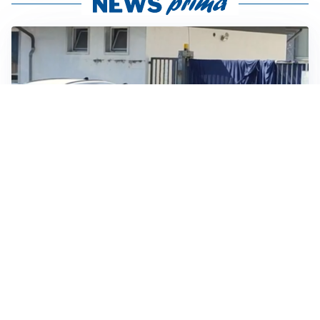
TRAGEDIA
Incidenti sul lavoro, operaio muore schiacciato da
alcune lastre di marmo a Carrara
IN GERMANIA
Aeroporto Lipsia: un drone urta un cargo DHL, un altro
trovato con esplosivo vicino a un aereo ucraino