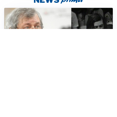
LUTTO
Francesco Guccini è morto a 86 anni: addio a un
cantautore simbolo della musica italiana
BAGARRE
Caso Delmastro, la Camera nega l’accesso alle chat:
scontro in Aula tra maggioranza e opposizioni