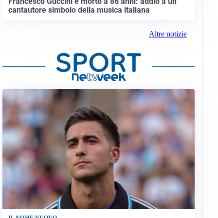
Francesco Guccini è morto a 86 anni: addio a un
cantautore simbolo della musica italiana
Altre notizie
IL NOME NUOVO