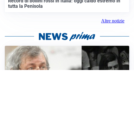
Record di bollini rossi in Italia: oggi caldo estremo in
tutta la Penisola
Altre notizie
LUTTO
Francesco Guccini è morto a 86 anni: addio a un