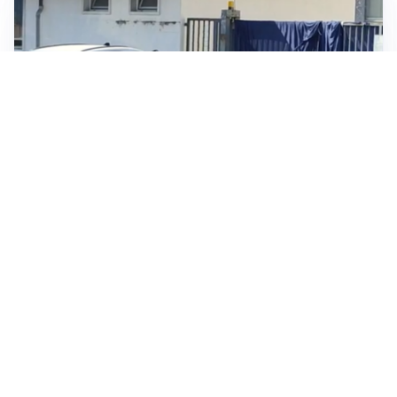
TRAGEDIA
Incidenti sul lavoro, operaio muore schiacciato da
alcune lastre di marmo a Carrara
IN GERMANIA
Aeroporto Lipsia: un drone urta un cargo DHL, un altro
trovato con esplosivo vicino a un aereo ucraino
NUOVI MARGINI DI FLESSIBILITÀ
Giorgetti alla Camera: “All’UE chiederemo lo 0,6% del
PIL per l’energia e lo 0,9% per la difesa”