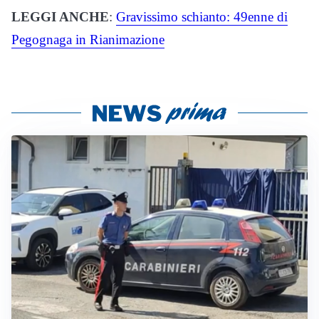
LEGGI ANCHE
:
Gravissimo schianto: 49enne di
Pegognaga in Rianimazione