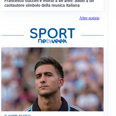
Francesco Guccini è morto a 86 anni: addio a un
cantautore simbolo della musica italiana
Altre notizie
IL NOME NUOVO