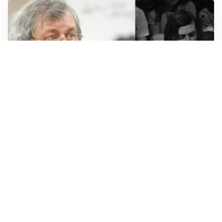
LUTTO
Francesco Guccini è morto a 86 anni: addio a un
cantautore simbolo della musica italiana
BAGARRE
Caso Delmastro, la Camera nega l’accesso alle chat:
scontro in Aula tra maggioranza e opposizioni
MEDIO ORIENTE