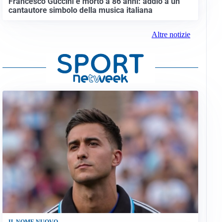
Francesco Guccini è morto a 86 anni: addio a un
cantautore simbolo della musica italiana
Altre notizie
IL NOME NUOVO