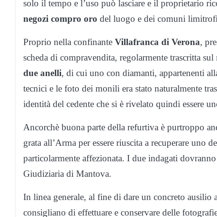
solo il tempo e l’uso può lasciare e il proprietario ri
negozi compro oro
del luogo e dei comuni limitrofi
Proprio nella confinante
Villafranca di Verona
, pr
scheda di compravendita, regolarmente trascritta sul r
due anelli
, di cui uno con diamanti, appartenenti alla 
tecnici e le foto dei monili era stato naturalmente tr
identità del cedente che si è rivelato quindi essere u
Ancorchè buona parte della refurtiva è purtroppo an
grata all’Arma per essere riuscita a recuperare uno deg
particolarmente affezionata. I due indagati dovranno 
Giudiziaria di Mantova.
In linea generale, al fine di dare un concreto ausilio a
consigliano di effettuare e conservare delle fotografi