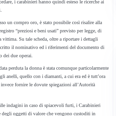
cordare, i carabinieri hanno quindi esteso le ricerche ai
.
esso un compro oro, è stato possibile così risalire alla
egistro “preziosi e beni usati” previsto per legge, di
vittima. Su tale scheda, oltre a riportare i dettagli
ascritto il nominativo ed i riferimenti del documento di
no dei due operai.
data perduta la donna è stata comunque particolarmente
li anelli, quello con i diamanti, a cui era ed è tutt’ora
invece fornire le dovute spiegazioni all’Autorità
lle indagini in caso di spiacevoli furti, i Carabinieri
e degli oggetti di valore che vengono custoditi in