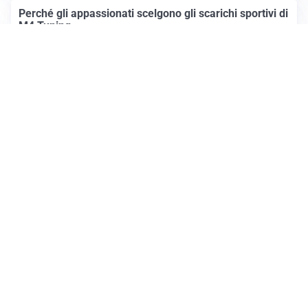
Perché gli appassionati scelgono gli scarichi sportivi di
M4 Tuning
Altre notizie
Prima Mantova
Registrazione tribunale:
Lecco 4/2018 3/13/2018
ROC:
15381
Direttore responsabile:
Daniele Pirola
Editore:
Media (iN) Srl
Contatti
Email: