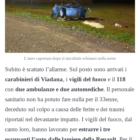
L’auto capottata dopo il micidiale schianto nella notte
Subito è scattato l’allarme. Sul posto sono arrivati i
carabinieri di Viadana
, i
vigili del fuoco
e il
118
con
due ambulanze e due automediche
. Il personale
sanitario non ha potuto fare nulla per il 33enne,
deceduto sul colpo a causa delle ferite e dei traumi
riportati nel devastante impatto. I vigili del fuoco, dal
canto loro, hanno lavorato per
estrarre i tre
occupanti l’auto dalle lamiere della Renault
. Per il