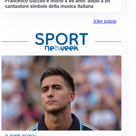
Francesco Guccini è morto a 86 anni: addio a un
cantautore simbolo della musica italiana
Altre notizie
IL NOME NUOVO