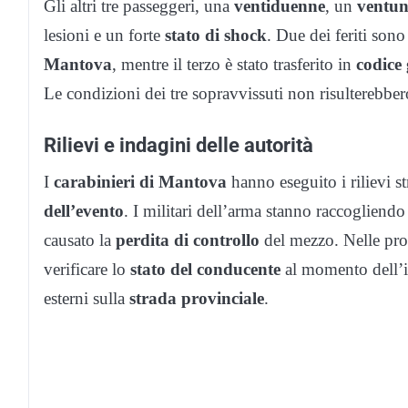
Gli altri tre passeggeri, una
ventiduenne
, un
ventu
lesioni e un forte
stato di shock
. Due dei feriti sono 
Mantova
, mentre il terzo è stato trasferito in
codice 
Le condizioni dei tre sopravvissuti non risulterebbero
Rilievi e indagini delle autorità
I
carabinieri di Mantova
hanno eseguito i rilievi str
dell’evento
. I militari dell’arma stanno raccogliendo
causato la
perdita di controllo
del mezzo. Nelle pros
verificare lo
stato del conducente
al momento dell’im
esterni sulla
strada provinciale
.