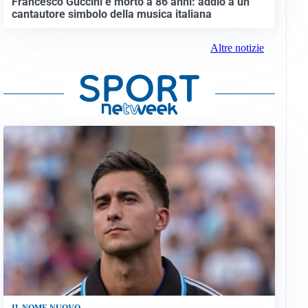
Francesco Guccini è morto a 86 anni: addio a un
cantautore simbolo della musica italiana
Altre notizie
IL NOME NUOVO