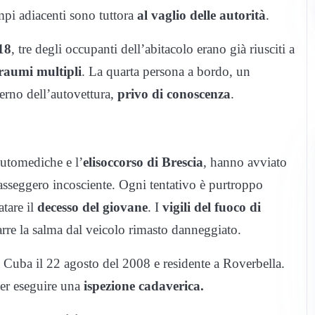
mpi adiacenti sono tuttora
al vaglio delle autorità
.
118
, tre degli occupanti dell’abitacolo erano già riusciti a
raumi multipli
. La quarta persona a bordo, un
terno dell’autovettura,
privo di conoscenza
.
automediche e l’
elisoccorso di Brescia
, hanno avviato
asseggero incosciente. Ogni tentativo è purtroppo
atare il
decesso del giovane
. I
vigili del fuoco di
re la salma dal veicolo rimasto danneggiato.
a Cuba il 22 agosto del 2008 e residente a Roverbella.
per eseguire una
ispezione cadaverica.