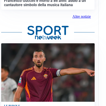
Francesco Guccini è morto a 86 anni: addio a un
cantautore simbolo della musica italiana
Altre notizie
LE PAROLE