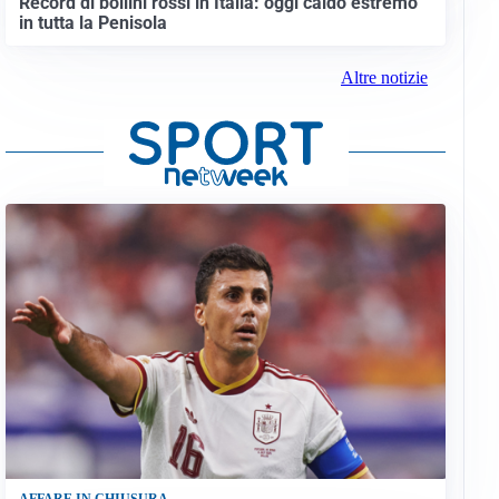
Record di bollini rossi in Italia: oggi caldo estremo
in tutta la Penisola
Altre notizie
AFFARE IN CHIUSURA