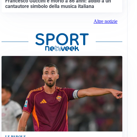
Francesco Guccini è morto a 86 anni: addio a un
cantautore simbolo della musica italiana
Altre notizie
LE PAROLE