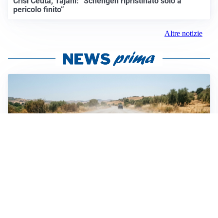
Crisi Ceuta, Tajani: “Schengen ripristinato solo a
pericolo finito”
Altre notizie
EMERGENZA CLIMATICA
Ondata di calore eccezionale sull’Italia: 19 città con