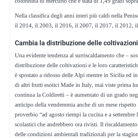
colonnina di mercurio che è stata di 1,49 gradi sopr
Nella classifica degli anni interi più caldi nella Penis
il 2014, il 2003, il 2016, il 2007, il 2017, il 2012, i
Cambia la distribuzione delle coltivazioni
Una evidente tendenza al surriscaldamento che – sost
distribuzione delle coltivazioni e le loro caratteristic
è spostato a ridosso delle Alpi mentre in Sicilia ed i
di altri frutti esotici Made in Italy, mai viste prima l
continua la Coldiretti – è aumentato di un grado neg
anticipo della vendemmia anche di un mese rispetto 
proverbio “ad agosto riempi la cucina e a settembre l
scolastici che andrebbero ora rivisti. Il riscaldamen
delle condizioni ambientali tradizionali per la stagi