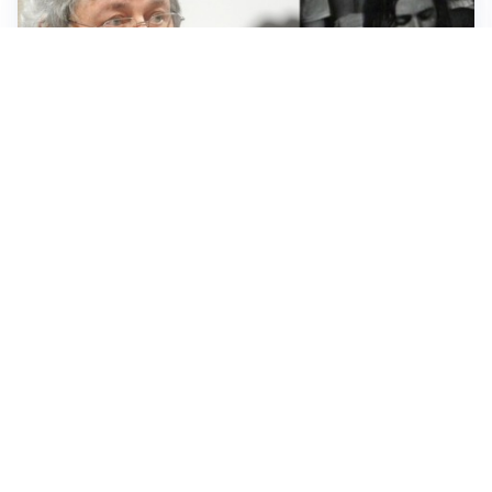
LUTTO
Francesco Guccini è morto a 86 anni: addio a un
cantautore simbolo della musica italiana
BAGARRE
Caso Delmastro, la Camera nega l’accesso alle chat:
scontro in Aula tra maggioranza e opposizioni
MEDIO ORIENTE
Stretto di Hormuz, Iran e Oman trovano un accordo
sulle rotte: si apre la possibilità di una tregua