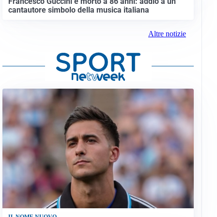
Francesco Guccini è morto a 86 anni: addio a un
cantautore simbolo della musica italiana
Altre notizie
IL NOME NUOVO