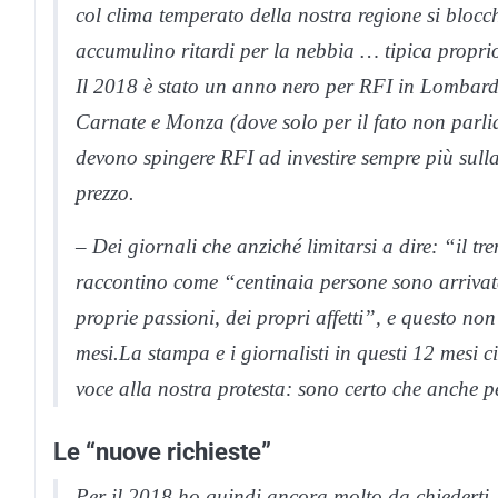
col clima temperato della nostra regione si blocch
accumulino ritardi per la nebbia … tipica propri
Il 2018 è stato un anno nero per RFI in Lombardia:
Carnate e Monza (dove solo per il fato non parli
devono spingere RFI ad investire sempre più sulla
prezzo.
–
Dei giornali che anziché limitarsi a dire: “il t
raccontino come “centinaia persone sono arrivate 
proprie passioni, dei propri affetti”, e questo no
mesi
.La stampa e i giornalisti in questi 12 mesi c
voce alla nostra protesta: sono certo che anche 
Le “nuove richieste”
Per il 2018 ho quindi ancora molto da chiederti,