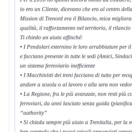
io ero un Cliente, dicevano che ero al centro del
Mission di Trenord era il Bilancio, mica migliorarm
qualità, il rafforzamento nel territorio, il rilanci
Ti chiedo un aiuto affinché:
• I Pendolari esternino le loro arrabbiature per il 
e facciano presente in tutte le sedi (Amici, Sinda
un sistema ferroviario inefficiente
• I Macchinisti dei treni facciano di tutto per re
andare a scuola o al lavoro e alla sera non vedon
• La Regione, fra le più avanzate, non resti più co
ferroviari, da anni lasciato senza guida (pianific
“authority”
• Si chieda sempre più aiuto a Trenitalia, per la 
ben sapendo che i nuovi veicoli annunciati verra