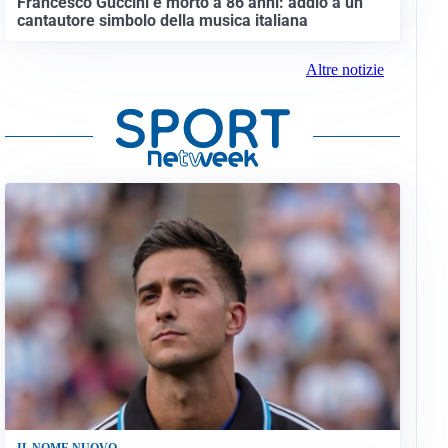
Francesco Guccini è morto a 86 anni: addio a un
cantautore simbolo della musica italiana
Altre notizie
IL NOME NUOVO