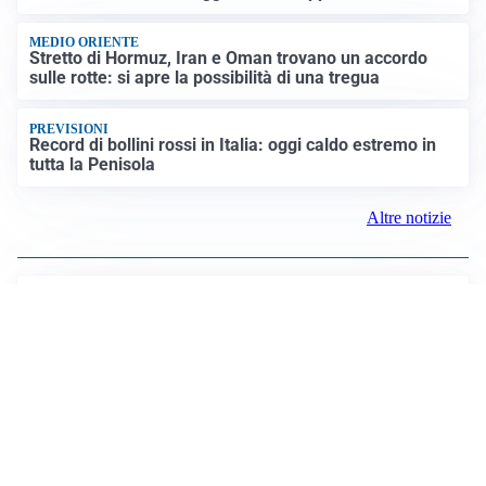
MEDIO ORIENTE
Stretto di Hormuz, Iran e Oman trovano un accordo
sulle rotte: si apre la possibilità di una tregua
PREVISIONI
Record di bollini rossi in Italia: oggi caldo estremo in
tutta la Penisola
Altre notizie
LE PAROLE
Bremer giura fedeltà: “Non ho mai chiesto di lasciare
la Juve”
IN DUBBIO
Sinner, ginocchio sotto osservazione: Cincinnati resta
in dubbio
AFFARE IN CHIUSURA
Barcellona, colpo Rodri: battuto il Real Madrid