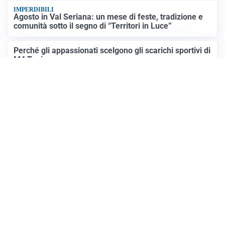
IMPERDIBILI
Agosto in Val Seriana: un mese di feste, tradizione e
comunità sotto il segno di “Territori in Luce”
Perché gli appassionati scelgono gli scarichi sportivi di
M4 Tuning
Altre notizie
Prima Mantova
Registrazione tribunale:
Lecco 4/2018 3/13/2018
ROC:
15381
Direttore responsabile:
Daniele Pirola
Editore:
Media (iN) Srl