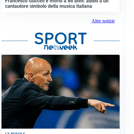
Francesco Guccini è morto a 86 anni: addio a un
cantautore simbolo della musica italiana
Altre notizie
LE PAROLE