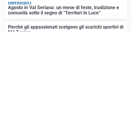
IMPERDIBILI
Agosto in Val Seriana: un mese di feste, tradizione e
comunità sotto il segno di “Territori in Luce”
Perché gli appassionati scelgono gli scarichi sportivi di
M4 Tuning
Altre notizie
Prima Mantova
Registrazione tribunale:
Lecco 4/2018 3/13/2018
ROC:
15381
Direttore responsabile:
Daniele Pirola
Editore:
Media (iN) Srl